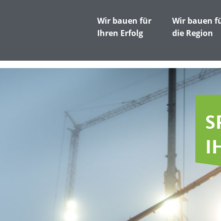
Wir bauen für
Wir bauen f
Ihren Erfolg
die Region
S
I
F
I
U
M