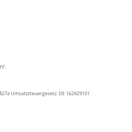
tV:
§27a Umsatzsteuergesetz: DE 162429101