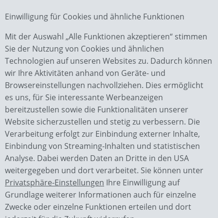
Einwilligung für Cookies und ähnliche Funktionen
Mit der Auswahl „Alle Funktionen akzeptieren“ stimmen
Zurück
Sie der Nutzung von Cookies und ähnlichen
Technologien auf unseren Websites zu. Dadurch können
wir Ihre Aktivitäten anhand von Geräte- und
Browsereinstellungen nachvollziehen. Dies ermöglicht
es uns, für Sie interessante Werbeanzeigen
bereitzustellen sowie die Funktionalitäten unserer
Website sicherzustellen und stetig zu verbessern. Die
Verarbeitung erfolgt zur Einbindung externer Inhalte,
Wächter GmbH
Einbindung von Streaming-Inhalten und statistischen
Bauunternehmen
Analyse. Dabei werden Daten an Dritte in den USA
Piesauer Str. 4a
weitergegeben und dort verarbeitet. Sie können unter
98724 Neuhaus OT Lichte
Privatsphäre-Einstellungen
Ihre Einwilligung auf
Grundlage weiterer Informationen auch für einzelne
Kontakt
Zwecke oder einzelne Funktionen erteilen und dort
0049 36701 / 2770