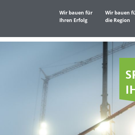
Wir bauen für
Wir bauen f
Ihren Erfolg
die Region
S
I
F
I
U
M